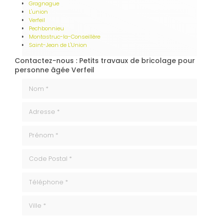
Gragnague
L'union
Verfeil
Pechbonnieu
Montastruc-la-Conseillère
Saint-Jean de L'Union
Contactez-nous : Petits travaux de bricolage pour
personne âgée Verfeil
Nom *
Adresse *
Prénom *
code_postale
Téléphone
ville