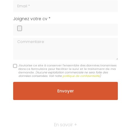
Email
cv
Joignez votre cv *
Commentaire
J'autorise ce site à conserver l'ensemble des données transmises
dans ce formulaire pour faciliter le suivi et le traitement de ma
demande.
(Aucune exploitation commerciale ne sera faite des
données conservées. Voir notre
politique de confidentialité
)
En savoir +