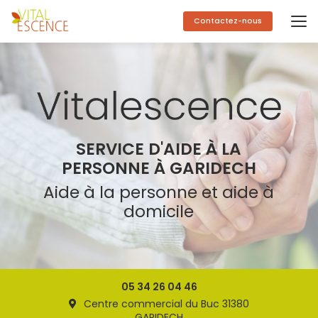
Aller
au
Contactez-nous
contenu
principal
SERVICE D'AIDE À LA
PERSONNE À GARIDECH
Aide à la personne et aide à
domicile
05 34 26 04 46
Centre commercial du Buc 31380
GARIDECH