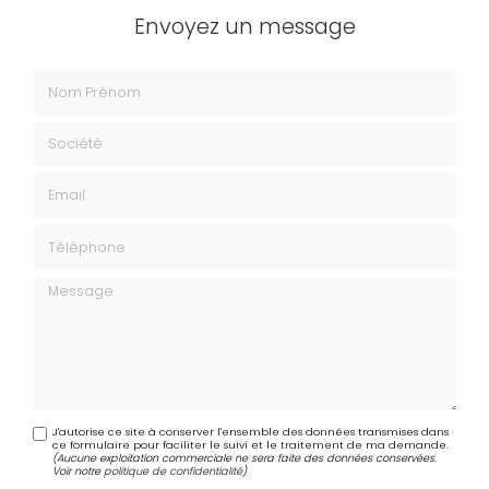
Envoyez un message
Nom Prénom
Société
Email
Téléphone
Message
J'autorise ce site à conserver l'ensemble des données transmises dans
ce formulaire pour faciliter le suivi et le traitement de ma demande.
(Aucune exploitation commerciale ne sera faite des données conservées.
Voir notre
politique de confidentialité
)