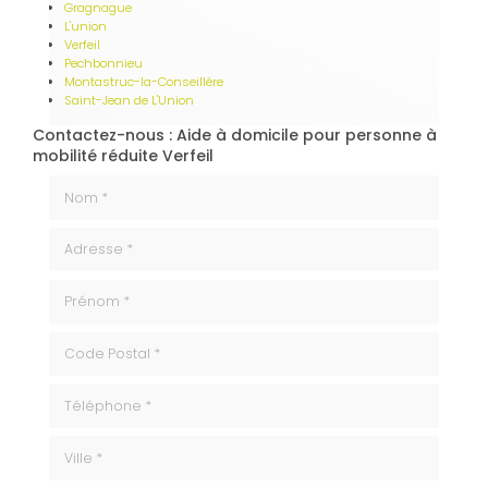
Gragnague
L'union
Verfeil
Pechbonnieu
Montastruc-la-Conseillère
Saint-Jean de L'Union
Contactez-nous : Aide à domicile pour personne à
mobilité réduite Verfeil
Nom *
Adresse *
Prénom *
code_postale
Téléphone
ville