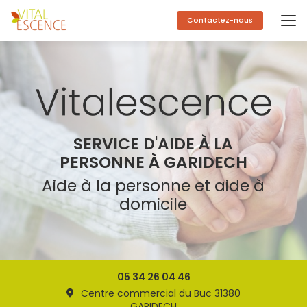
Aller
au
Contactez-nous
contenu
principal
SERVICE D'AIDE À LA
PERSONNE À GARIDECH
Aide à la personne et aide à
domicile
05 34 26 04 46
Centre commercial du Buc 31380
GARIDECH