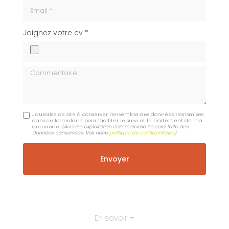
Email
cv
Joignez votre cv *
Commentaire
J'autorise ce site à conserver l'ensemble des données transmises
dans ce formulaire pour faciliter le suivi et le traitement de ma
demande.
(Aucune exploitation commerciale ne sera faite des
données conservées. Voir notre
politique de confidentialité
)
En savoir +