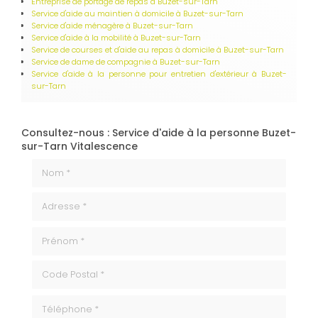
Entreprise de portage de repas
à Buzet-sur-Tarn
Service d'aide au maintien à domicile à Buzet-sur-Tarn
Service d'aide ménagère à Buzet-sur-Tarn
Service d'aide à la mobilité à Buzet-sur-Tarn
Service de courses et d'aide au repas à domicile à Buzet-sur-Tarn
Service de dame de compagnie à Buzet-sur-Tarn
Service d'aide à la personne pour entretien d'extérieur à Buzet-
sur-Tarn
Consultez-nous : Service d'aide à la personne Buzet-
sur-Tarn Vitalescence
Nom *
Adresse *
Prénom *
code_postale
Téléphone