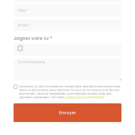
ville
Email
cv
Joignez votre cv *
Commentaire
J'autorise ce site à conserver l'ensemble des données transmises
dans ce formulaire pour faciliter le suivi et le traitement de ma
demande.
(Aucune exploitation commerciale ne sera faite des
données conservées. Voir notre
politique de confidentialité
)