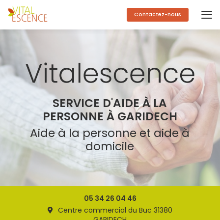
Aller
au
Contactez-nous
contenu
principal
SERVICE D'AIDE À LA
PERSONNE À GARIDECH
Aide à la personne et aide à
domicile
05 34 26 04 46
Centre commercial du Buc 31380
GARIDECH