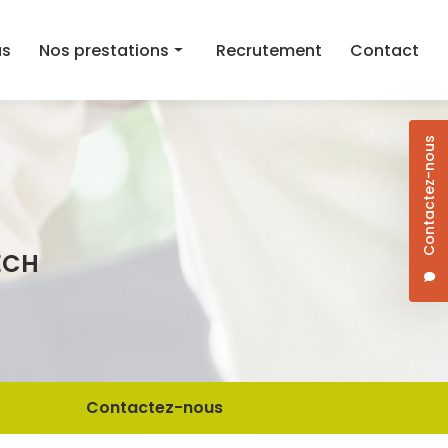
as
Nos prestations
Recrutement
Contact
Aide au maintien à domicile
Contactez-nous
Aide ménagère
Aide à la mobilité
Courses et aide au repas à domicile
ECH
Dame de compagnie
Jardinage/Bricolage
Contactez-nous