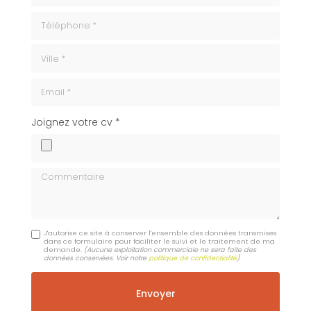
Téléphone
ville
Email
cv
Joignez votre cv *
Commentaire
J'autorise ce site à conserver l'ensemble des données transmises
dans ce formulaire pour faciliter le suivi et le traitement de ma
demande.
(Aucune exploitation commerciale ne sera faite des
données conservées. Voir notre
politique de confidentialité
)