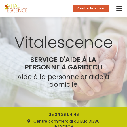
Aller
au
Contactez-nous
contenu
principal
SERVICE D'AIDE À LA
PERSONNE À GARIDECH
Aide à la personne et aide à
domicile
05 34 26 04 46
Centre commercial du Buc 31380
GARIDECH