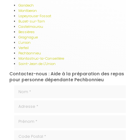
Garidech
Montberon
Lapeyrouse-Fossat
Buzet-sur-Tarn
Castelmaurou
Bessières
Gragnague
L'union
Verfeil
Pechbonnieu
Montastruc-la-Conseillère
Saint-Jean de L'Union
Contactez-nous : Aide à la préparation des repas
pour personne dépendante Pechbonnieu
Nom *
Adresse *
Prénom *
code_postale