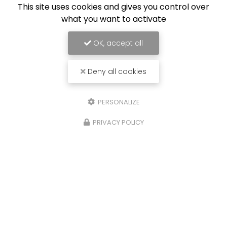
This site uses cookies and gives you control over
what you want to activate
OK, accept all
Deny all cookies
05 34 26 04 46
PERSONALIZE
Centre commercial du Buc 31380
GARIDECH
PRIVACY POLICY
Contactez-nous