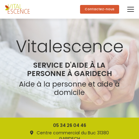
Aller
au
Contactez-nous
contenu
principal
SERVICE D'AIDE À LA
PERSONNE À GARIDECH
Aide à la personne et aide à
domicile
05 34 26 04 46
Centre commercial du Buc 31380
GARIDECH