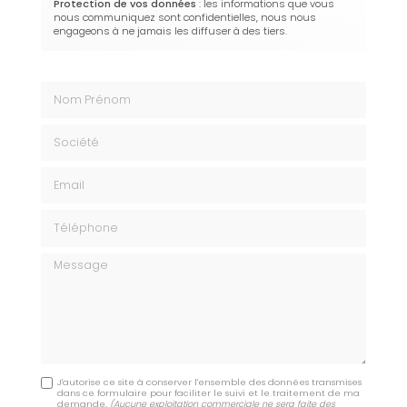
Protection de vos données
: les informations que vous
nous communiquez sont confidentielles, nous nous
engageons à ne jamais les diffuser à des tiers.
Nom Prénom
Société
Email
Téléphone
Message
J'autorise ce site à conserver l'ensemble des données transmises
dans ce formulaire pour faciliter le suivi et le traitement de ma
demande.
(Aucune exploitation commerciale ne sera faite des