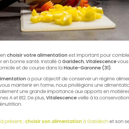
ien
choisir votre alimentation
est important pour comble
ter en bonne santé. Installé à
Garidech
,
Vitalescence
vous 
omicile et de course dans la
Haute-Garonne (31)
.
alimentation
a pour objectif de conserver un régime aliment
e vous maintenir en forme, nous privilégions une alimentatio
lement une grande importance aux apports en matières
nes A et B12. De plus,
Vitalescence
veille à la conservatio
énutrition.
à présent :
choisir son alimentation
à Garidech
et son se