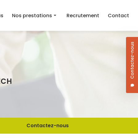
as
Nos prestations
Recrutement
Contact
Aide au maintien à domicile
Contactez-nous
Aide ménagère
Aide à la mobilité
Courses et aide au repas à domicile
ECH
Dame de compagnie
Jardinage/Bricolage
Contactez-nous