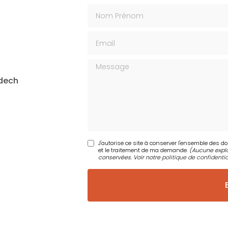
Nom Prénom
Email
Message
idech
J'autorise ce site à conserver l'ensemble des d
et le traitement de ma demande.
(Aucune explo
conservées. Voir notre
politique de confidentia