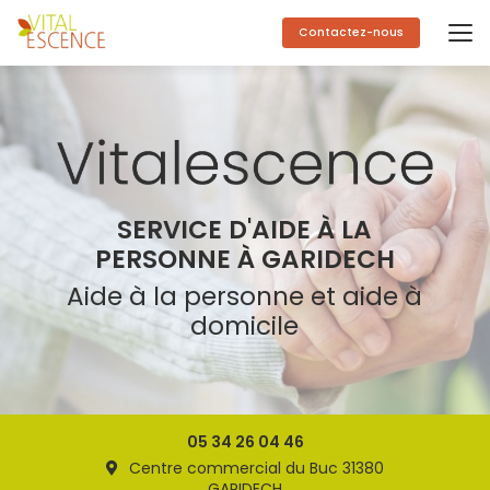
Aller
au
Contactez-nous
contenu
principal
SERVICE D'AIDE À LA
PERSONNE À GARIDECH
Aide à la personne et aide à
domicile
05 34 26 04 46
Centre commercial du Buc 31380
GARIDECH