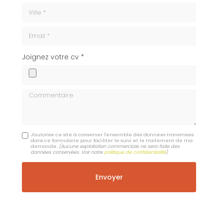
ville
Email
cv
Joignez votre cv *
Commentaire
J'autorise ce site à conserver l'ensemble des données transmises
dans ce formulaire pour faciliter le suivi et le traitement de ma
demande.
(Aucune exploitation commerciale ne sera faite des
données conservées. Voir notre
politique de confidentialité
)