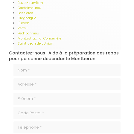
Buzet-sur-Tarn
Castelmaurou
Bessières
Gragnague
L'union
Verfeil
Pechbonnieu
Montastruc-la-Conseillère
Saint-Jean de L'Union
Contactez-nous : Aide à la préparation des repas
pour personne dépendante Montberon
Nom *
Adresse *
Prénom *
code_postale
Téléphone