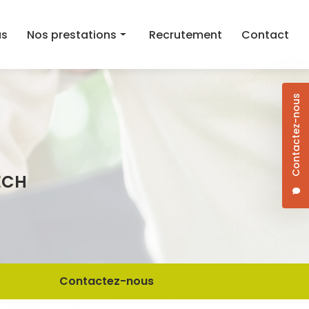
as
Nos prestations
Recrutement
Contact
Aide au maintien à domicile
Contactez-nous
Aide ménagère
Aide à la mobilité
Courses et aide au repas à domicile
ECH
Dame de compagnie
Jardinage/Bricolage
Contactez-nous