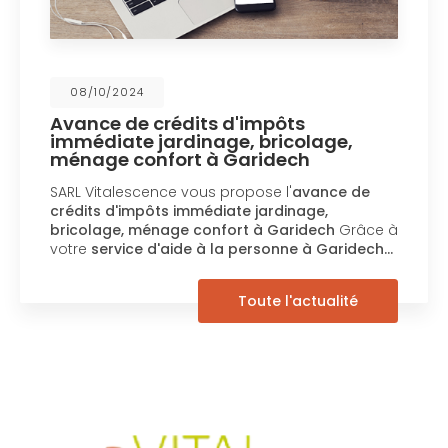
08/10/2024
Avance de crédits d'impôts
immédiate jardinage, bricolage,
ménage confort à Garidech
ARL Vitalescence vous propose l'
avance de
rédits d'impôts immédiate jardinage,
r
bricolage, ménage confort à Garidech
Grâce à
s
votre
service d'aide à la personne à Garidech…
Toute l'actualité