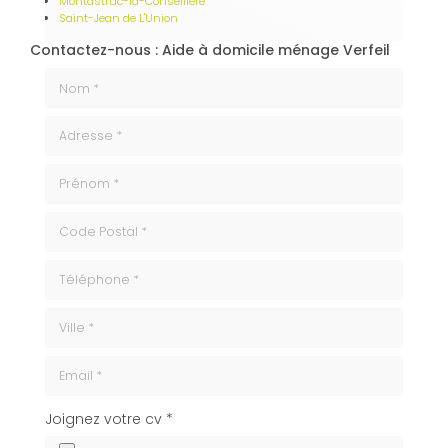
Montastruc-la-Conseillère
Saint-Jean de L'Union
Contactez-nous : Aide à domicile ménage Verfeil
Nom *
Adresse *
Prénom *
code_postale
Téléphone
ville
Email
cv
Joignez votre cv *