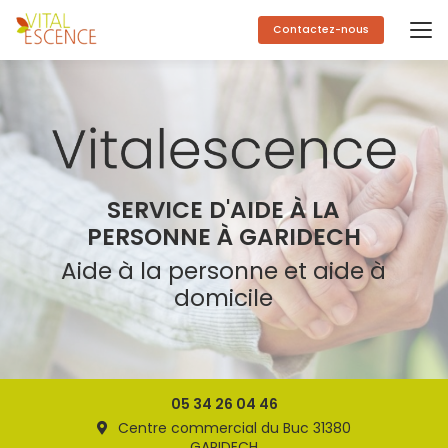
Aller
au
Contactez-nous
contenu
principal
SERVICE D'AIDE À LA
PERSONNE À GARIDECH
Aide à la personne et aide à
domicile
05 34 26 04 46
Centre commercial du Buc 31380
GARIDECH