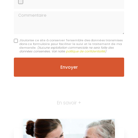
Commentaire
J'autorise ce site à conserver l'ensemble des données transmises
dans ce formulaire pour faciliter le suivi et le traitement de ma
demande.
(Aucune exploitation commerciale ne sera faite des
données conservées. Voir notre
politique de confidentialité
)
En savoir +