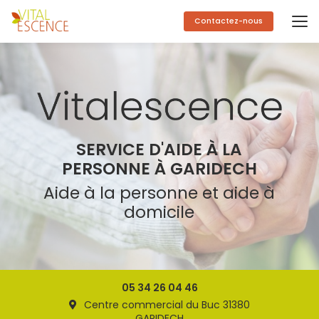
Aller
au
Contactez-nous
contenu
principal
SERVICE D'AIDE À LA
PERSONNE À GARIDECH
Aide à la personne et aide à
domicile
05 34 26 04 46
Centre commercial du Buc 31380
GARIDECH