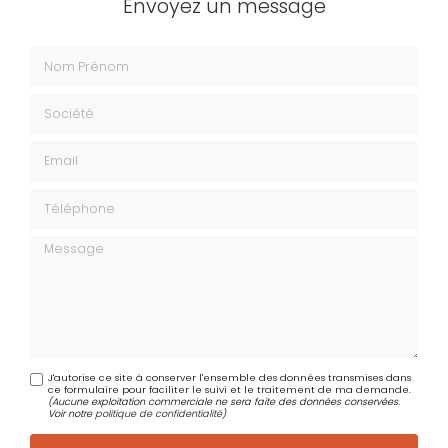
Envoyez un message
Nom Prénom
Société
Email
Téléphone
Message
J'autorise ce site à conserver l'ensemble des données transmises dans
ce formulaire pour faciliter le suivi et le traitement de ma demande.
(Aucune exploitation commerciale ne sera faite des données conservées.
Voir notre
politique de confidentialité
)