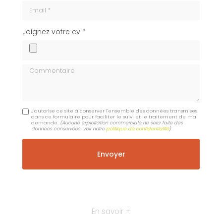
Email
cv
Joignez votre cv *
Commentaire
J'autorise ce site à conserver l'ensemble des données transmises
dans ce formulaire pour faciliter le suivi et le traitement de ma
demande.
(Aucune exploitation commerciale ne sera faite des
données conservées. Voir notre
politique de confidentialité
)
En savoir +