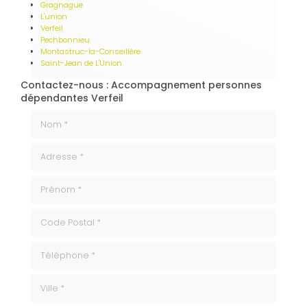
Gragnague
L'union
Verfeil
Pechbonnieu
Montastruc-la-Conseillère
Saint-Jean de L'Union
Contactez-nous : Accompagnement personnes
dépendantes Verfeil
Nom *
Adresse *
Prénom *
code_postale
Téléphone
ville