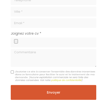
ville
Email
cv
Joignez votre cv *
Commentaire
J'autorise ce site à conserver l'ensemble des données transmises
dans ce formulaire pour faciliter le suivi et le traitement de ma
demande.
(Aucune exploitation commerciale ne sera faite des
données conservées. Voir notre
politique de confidentialité
)