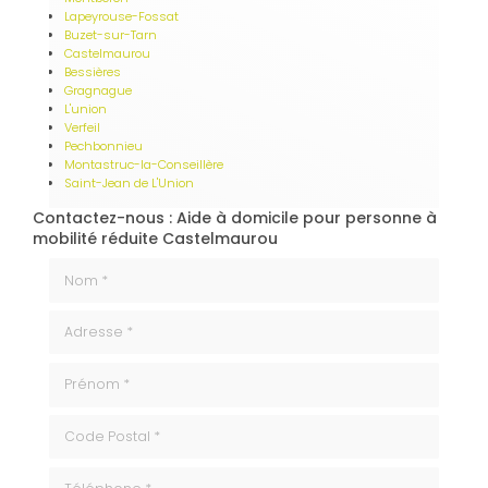
Lapeyrouse-Fossat
Buzet-sur-Tarn
Castelmaurou
Bessières
Gragnague
L'union
Verfeil
Pechbonnieu
Montastruc-la-Conseillère
Saint-Jean de L'Union
Contactez-nous : Aide à domicile pour personne à
mobilité réduite Castelmaurou
Nom *
Adresse *
Prénom *
code_postale
Téléphone