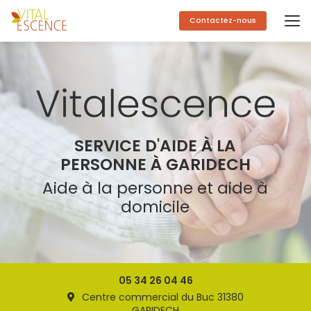
Aller
au
Contactez-nous
contenu
principal
SERVICE D'AIDE À LA
PERSONNE À GARIDECH
Aide à la personne et aide à
domicile
05 34 26 04 46
Centre commercial du Buc 31380
GARIDECH