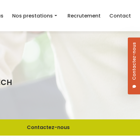
as
Nos prestations
Recrutement
Contact
Aide au maintien à domicile
Contactez-nous
Aide ménagère
Aide à la mobilité
Courses et aide au repas à domicile
ECH
Dame de compagnie
Jardinage/Bricolage
Contactez-nous