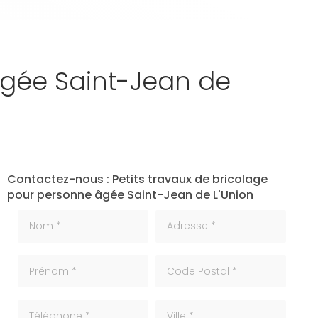
âgée Saint-Jean de
Contactez-nous : Petits travaux de bricolage
pour personne âgée Saint-Jean de L'Union
Nom *
Adresse *
Prénom *
code_postale
Téléphone
ville