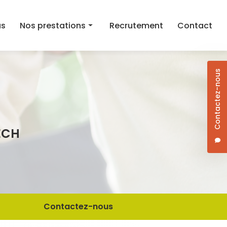
as
Nos prestations
Recrutement
Contact
Aide au maintien à domicile
Contactez-nous
Aide ménagère
Aide à la mobilité
Courses et aide au repas à domicile
ECH
Dame de compagnie
Jardinage/Bricolage
Contactez-nous