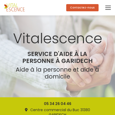
Aller
au
Contactez-nous
contenu
principal
SERVICE D'AIDE À LA
PERSONNE À GARIDECH
Aide à la personne et aide à
domicile
05 34 26 04 46
Centre commercial du Buc 31380
GARIDECH