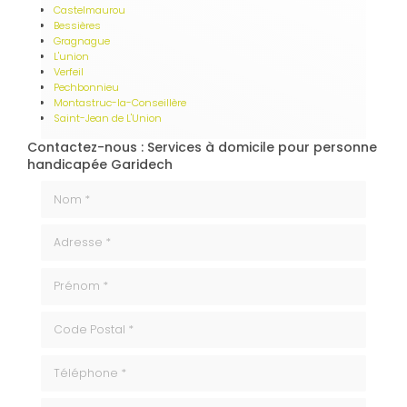
Castelmaurou
Bessières
Gragnague
L'union
Verfeil
Pechbonnieu
Montastruc-la-Conseillère
Saint-Jean de L'Union
Contactez-nous : Services à domicile pour personne
handicapée Garidech
Nom *
Adresse *
Prénom *
code_postale
Téléphone
ville