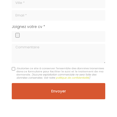
Email
cv
Joignez votre cv *
Commentaire
J'autorise ce site à conserver l'ensemble des données transmises
dans ce formulaire pour faciliter le suivi et le traitement de ma
demande.
(Aucune exploitation commerciale ne sera faite des
données conservées. Voir notre
politique de confidentialité
)