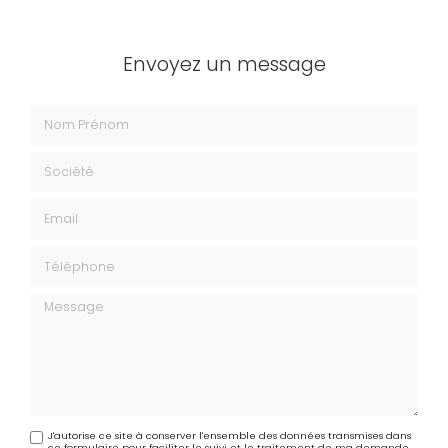
Envoyez un message
Nom Prénom
Société
Email
Téléphone
Message
J'autorise ce site à conserver l'ensemble des données transmises dans
ce formulaire pour faciliter le suivi et le traitement de ma demande.