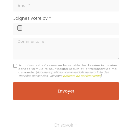
Email
cv
Joignez votre cv *
Commentaire
J'autorise ce site à conserver l'ensemble des données transmises
dans ce formulaire pour faciliter le suivi et le traitement de ma
demande.
(Aucune exploitation commerciale ne sera faite des
données conservées. Voir notre
politique de confidentialité
)
En savoir +