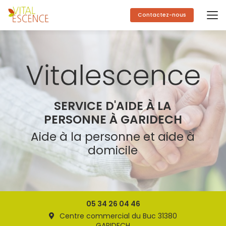
Aller
au
Contactez-nous
contenu
principal
SERVICE D'AIDE À LA
PERSONNE À GARIDECH
Aide à la personne et aide à
domicile
05 34 26 04 46
Centre commercial du Buc 31380
GARIDECH