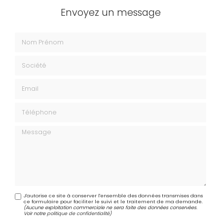
Envoyez un message
Nom Prénom
Société
Email
Téléphone
Message
J'autorise ce site à conserver l'ensemble des données transmises dans
ce formulaire pour faciliter le suivi et le traitement de ma demande.
(Aucune exploitation commerciale ne sera faite des données conservées.
Voir notre
politique de confidentialité
)