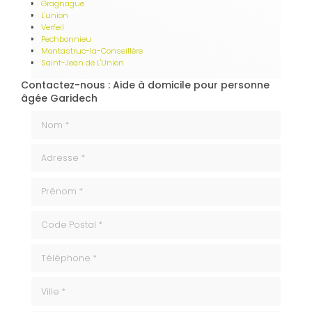
Gragnague
L'union
Verfeil
Pechbonnieu
Montastruc-la-Conseillère
Saint-Jean de L'Union
Contactez-nous : Aide à domicile pour personne
âgée Garidech
Nom *
Adresse *
Prénom *
code_postale
Téléphone
ville