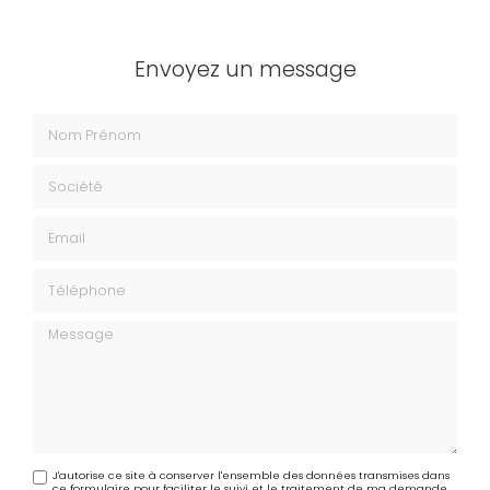
Envoyez un message
Nom Prénom
Société
Email
Téléphone
Message
J'autorise ce site à conserver l'ensemble des données transmises dans
ce formulaire pour faciliter le suivi et le traitement de ma demande.