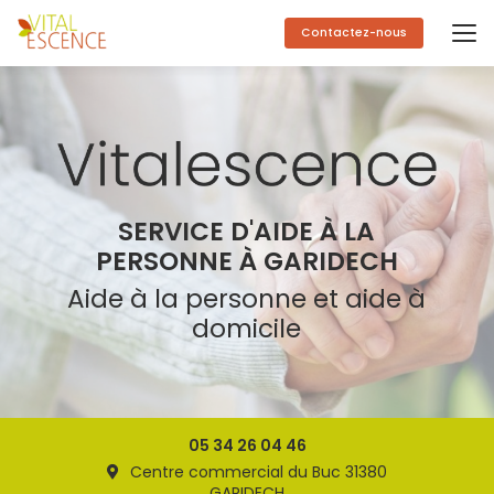
Aller
au
Contactez-nous
contenu
principal
SERVICE D'AIDE À LA
PERSONNE À GARIDECH
Aide à la personne et aide à
domicile
05 34 26 04 46
Centre commercial du Buc 31380
GARIDECH