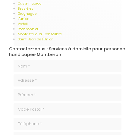
Castelmaurou
Bessières
Gragnague
L'union
Verfeil
Pechbonnieu
Montastruc-la-Conseillère
Saint-Jean de L'Union
Contactez-nous : Services à domicile pour personne
handicapée Montberon
Nom *
Adresse *
Prénom *
code_postale
Téléphone
ville