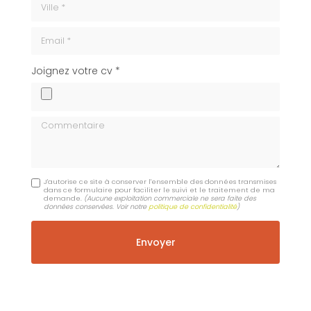
Email
cv
Joignez votre cv *
Commentaire
J'autorise ce site à conserver l'ensemble des données transmises
dans ce formulaire pour faciliter le suivi et le traitement de ma
demande.
(Aucune exploitation commerciale ne sera faite des
données conservées. Voir notre
politique de confidentialité
)