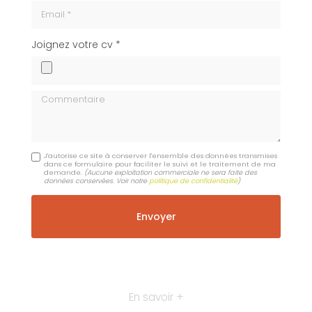
Email
cv
Joignez votre cv *
Commentaire
J'autorise ce site à conserver l'ensemble des données transmises
dans ce formulaire pour faciliter le suivi et le traitement de ma
demande.
(Aucune exploitation commerciale ne sera faite des
données conservées. Voir notre
politique de confidentialité
)
En savoir +