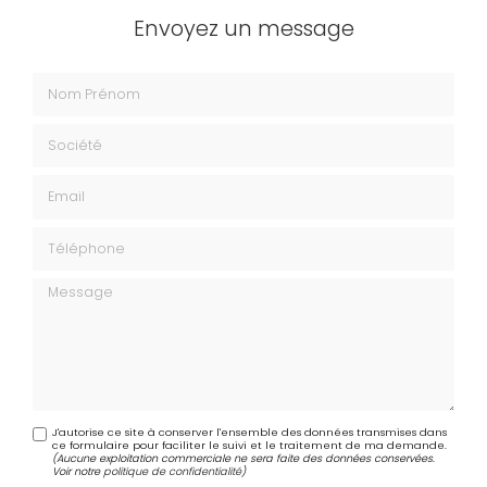
Envoyez un message
Nom Prénom
Société
Email
Téléphone
Message
J'autorise ce site à conserver l'ensemble des données transmises dans
ce formulaire pour faciliter le suivi et le traitement de ma demande.
(Aucune exploitation commerciale ne sera faite des données conservées.
Voir notre
politique de confidentialité
)