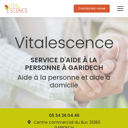
Aller
au
Contactez-nous
contenu
principal
SERVICE D'AIDE À LA
PERSONNE À GARIDECH
Aide à la personne et aide à
domicile
05 34 26 04 46
Centre commercial du Buc 31380
GARIDECH