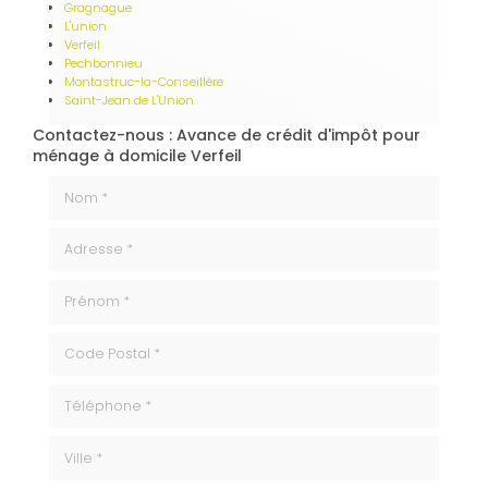
Gragnague
L'union
Verfeil
Pechbonnieu
Montastruc-la-Conseillère
Saint-Jean de L'Union
Contactez-nous : Avance de crédit d'impôt pour
ménage à domicile Verfeil
Nom *
Adresse *
Prénom *
code_postale
Téléphone
ville