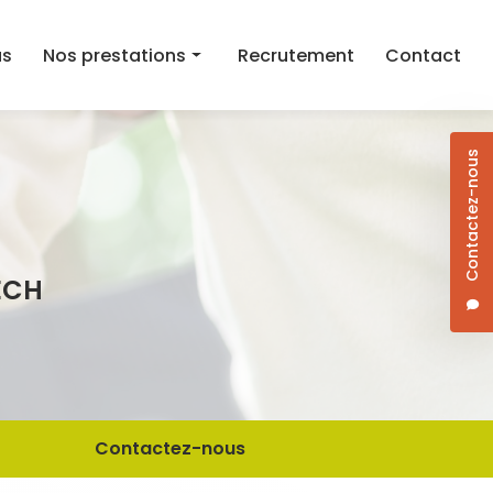
as
Nos prestations
Recrutement
Contact
Aide au maintien à domicile
Contactez-nous
Aide ménagère
Aide à la mobilité
Courses et aide au repas à domicile
ECH
Dame de compagnie
Jardinage/Bricolage
Contactez-nous