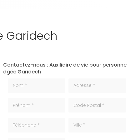
ée Garidech
Contactez-nous : Auxiliaire de vie pour personne
âgée Garidech
Nom *
Adresse *
Prénom *
code_postale
Téléphone
ville