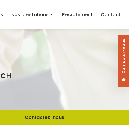
as
Nos prestations
Recrutement
Contact
Aide au maintien à domicile
Contactez-nous
Aide ménagère
Aide à la mobilité
Courses et aide au repas à domicile
ECH
Dame de compagnie
Jardinage/Bricolage
Contactez-nous