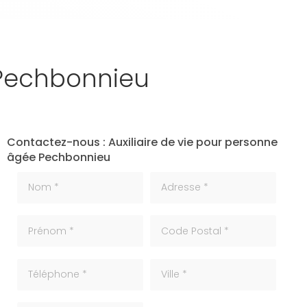
 Pechbonnieu
Contactez-nous : Auxiliaire de vie pour personne
âgée Pechbonnieu
Nom *
Adresse *
Prénom *
code_postale
Téléphone
ville