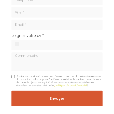
ville
Email
cv
Joignez votre cv *
Commentaire
J'autorise ce site à conserver l'ensemble des données transmises
dans ce formulaire pour faciliter le suivi et le traitement de ma
demande.
(Aucune exploitation commerciale ne sera faite des
données conservées. Voir notre
politique de confidentialité
)