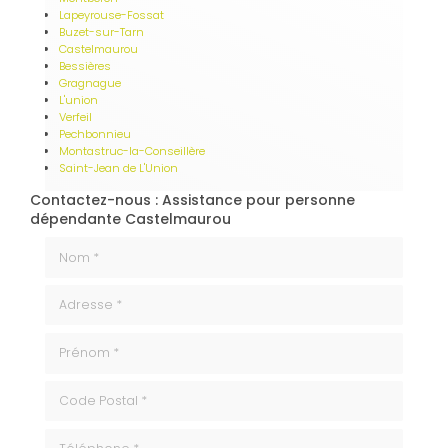
Lapeyrouse-Fossat
Buzet-sur-Tarn
Castelmaurou
Bessières
Gragnague
L'union
Verfeil
Pechbonnieu
Montastruc-la-Conseillère
Saint-Jean de L'Union
Contactez-nous : Assistance pour personne
dépendante Castelmaurou
Nom *
Adresse *
Prénom *
code_postale
Téléphone