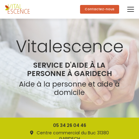
Aller
au
Contactez-nous
contenu
principal
SERVICE D'AIDE À LA
PERSONNE À GARIDECH
Aide à la personne et aide à
domicile
05 34 26 04 46
Centre commercial du Buc 31380
GARIDECH