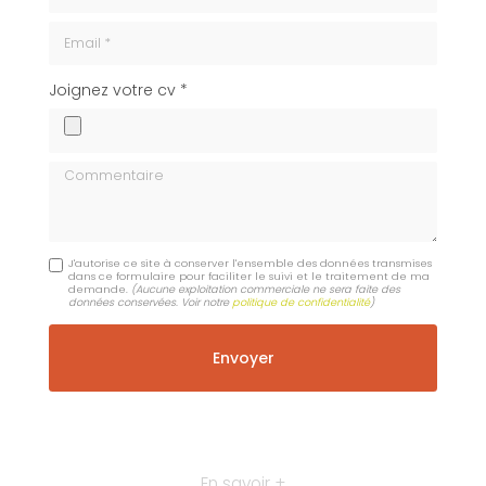
Email
cv
Joignez votre cv *
Commentaire
J'autorise ce site à conserver l'ensemble des données transmises
dans ce formulaire pour faciliter le suivi et le traitement de ma
demande.
(Aucune exploitation commerciale ne sera faite des
données conservées. Voir notre
politique de confidentialité
)
En savoir +