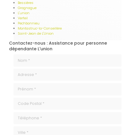
Bessières
Gragnague
L'union
Verfeil
Pechbonnieu
Montastruc-la-Conseillère
Saint-Jean de L'Union
Contactez-nous : Assistance pour personne
dépendante L'union
Nom *
Adresse *
Prénom *
code_postale
Téléphone
ville