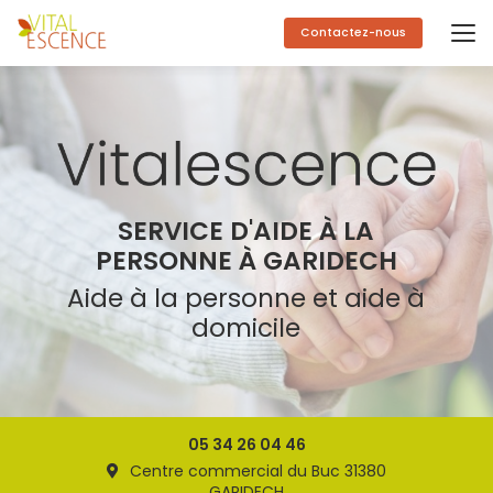
Aller
au
Contactez-nous
contenu
principal
SERVICE D'AIDE À LA
PERSONNE À GARIDECH
Aide à la personne et aide à
domicile
05 34 26 04 46
Centre commercial du Buc 31380
GARIDECH