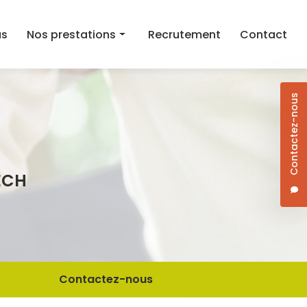
as
Nos prestations
Recrutement
Contact
Aide au maintien à domicile
Contactez-nous
Aide ménagère
Aide à la mobilité
Courses et aide au repas à domicile
ECH
Dame de compagnie
Jardinage/Bricolage
Contactez-nous