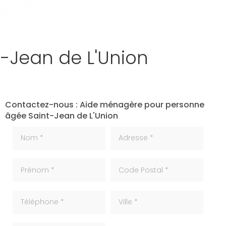
-Jean de L'Union
Contactez-nous : Aide ménagère pour personne
âgée Saint-Jean de L'Union
Nom *
Adresse *
Prénom *
code_postale
Téléphone
ville