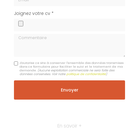
cv
Joignez votre cv *
Commentaire
J'autorise ce site à conserver l'ensemble des données transmises
dans ce formulaire pour faciliter le suivi et le traitement de ma
demande.
(Aucune exploitation commerciale ne sera faite des
données conservées. Voir notre
politique de confidentialité
)
En savoir +