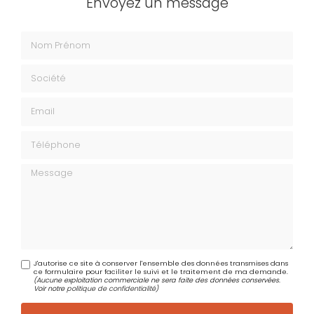
Envoyez un message
Nom Prénom
Société
Email
Téléphone
Message
J'autorise ce site à conserver l'ensemble des données transmises dans
ce formulaire pour faciliter le suivi et le traitement de ma demande.
(Aucune exploitation commerciale ne sera faite des données conservées.
Voir notre
politique de confidentialité
)