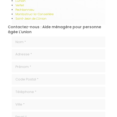
L'union
Verfeil
Pechbonnieu
Montastruc-la-Conseillère
Saint-Jean de L'Union
Contactez-nous : Aide ménagère pour personne
âgée L'union
Nom *
Adresse *
Prénom *
code_postale
Téléphone
ville
Email