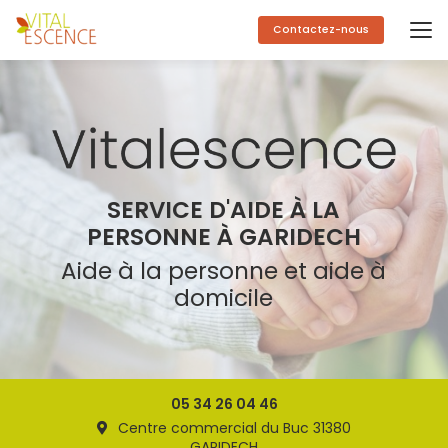
Aller
au
Contactez-nous
contenu
principal
SERVICE D'AIDE À LA
PERSONNE À GARIDECH
Aide à la personne et aide à
domicile
05 34 26 04 46
Centre commercial du Buc 31380
GARIDECH