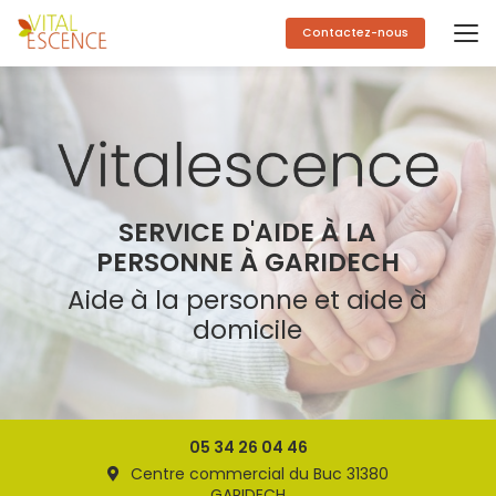
Aller
au
Contactez-nous
contenu
principal
SERVICE D'AIDE À LA
PERSONNE À GARIDECH
Aide à la personne et aide à
domicile
05 34 26 04 46
Centre commercial du Buc 31380
GARIDECH