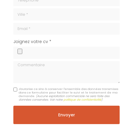
ville
Email
cv
Joignez votre cv *
Commentaire
J'autorise ce site à conserver l'ensemble des données transmises
dans ce formulaire pour faciliter le suivi et le traitement de ma
demande.
(Aucune exploitation commerciale ne sera faite des
données conservées. Voir notre
politique de confidentialité
)