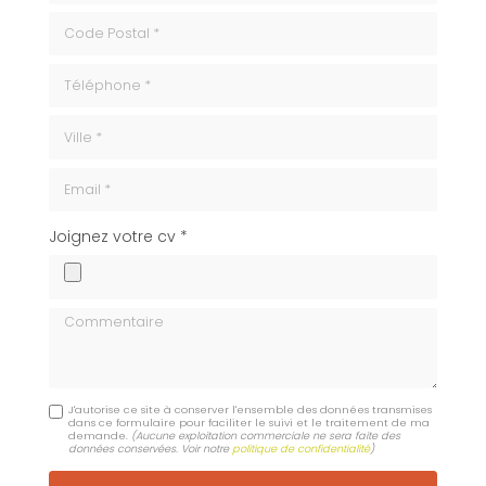
code_postale
Téléphone
ville
Email
cv
Joignez votre cv *
Commentaire
J'autorise ce site à conserver l'ensemble des données transmises
dans ce formulaire pour faciliter le suivi et le traitement de ma
demande.
(Aucune exploitation commerciale ne sera faite des
données conservées. Voir notre
politique de confidentialité
)