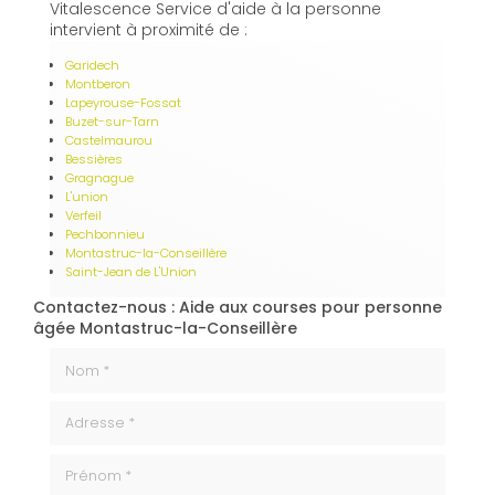
Vitalescence Service d'aide à la personne
intervient à proximité de :
Garidech
Montberon
Lapeyrouse-Fossat
Buzet-sur-Tarn
Castelmaurou
Bessières
Gragnague
L'union
Verfeil
Pechbonnieu
Montastruc-la-Conseillère
Saint-Jean de L'Union
Contactez-nous : Aide aux courses pour personne
âgée Montastruc-la-Conseillère
Nom *
Adresse *
Prénom *