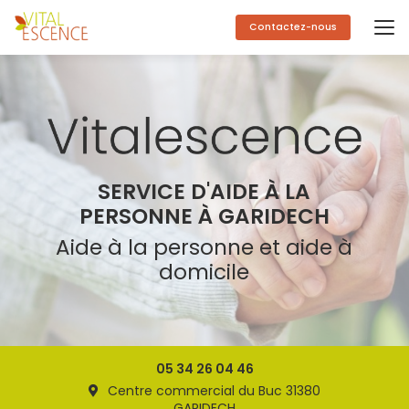
Aller
au
Contactez-nous
contenu
principal
SERVICE D'AIDE À LA
PERSONNE À GARIDECH
Aide à la personne et aide à
domicile
05 34 26 04 46
Centre commercial du Buc 31380
GARIDECH