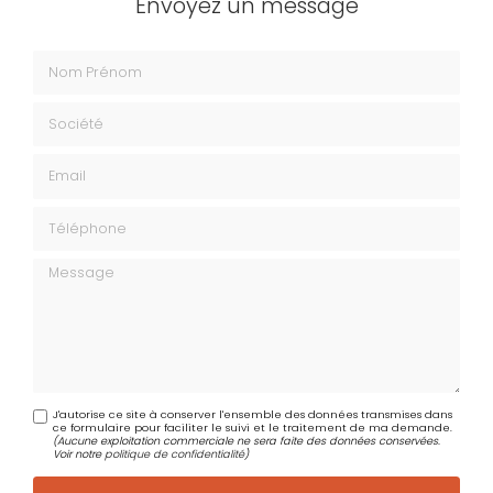
Envoyez un message
Nom Prénom
Société
Email
Téléphone
Message
J'autorise ce site à conserver l'ensemble des données transmises dans
ce formulaire pour faciliter le suivi et le traitement de ma demande.
(Aucune exploitation commerciale ne sera faite des données conservées.
Voir notre
politique de confidentialité
)