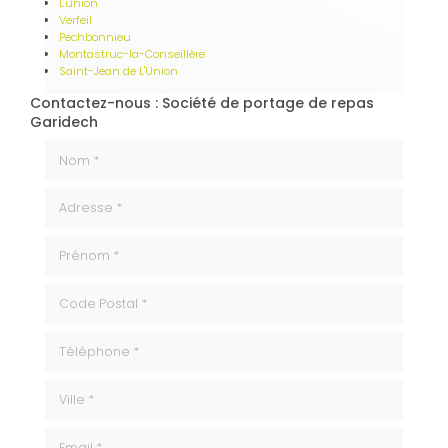
L'union
Verfeil
Pechbonnieu
Montastruc-la-Conseillère
Saint-Jean de L'Union
Contactez-nous : Société de portage de repas
Garidech
Nom *
Adresse *
Prénom *
code_postale
Téléphone
ville
Email