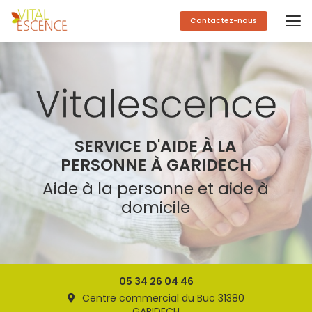
Aller
au
Contactez-nous
contenu
principal
SERVICE D'AIDE À LA
PERSONNE À GARIDECH
Aide à la personne et aide à
domicile
05 34 26 04 46
Centre commercial du Buc 31380
GARIDECH