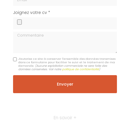
cv
Joignez votre cv *
Commentaire
J'autorise ce site à conserver l'ensemble des données transmises
dans ce formulaire pour faciliter le suivi et le traitement de ma
demande.
(Aucune exploitation commerciale ne sera faite des
données conservées. Voir notre
politique de confidentialité
)
En savoir +