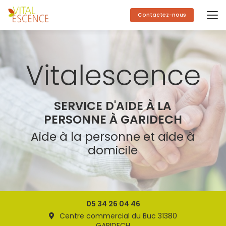
Aller
au
Contactez-nous
contenu
principal
SERVICE D'AIDE À LA
PERSONNE À GARIDECH
Aide à la personne et aide à
domicile
05 34 26 04 46
Centre commercial du Buc 31380
GARIDECH