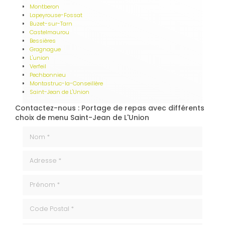
Montberon
Lapeyrouse-Fossat
Buzet-sur-Tarn
Castelmaurou
Bessières
Gragnague
L'union
Verfeil
Pechbonnieu
Montastruc-la-Conseillère
Saint-Jean de L'Union
Contactez-nous : Portage de repas avec différents
choix de menu Saint-Jean de L'Union
Nom *
Adresse *
Prénom *
code_postale