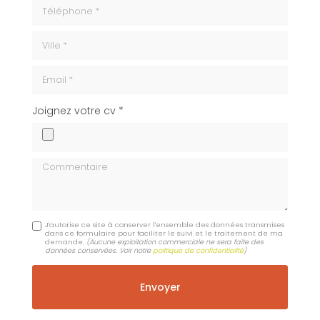
Téléphone
ville
Email
cv
Joignez votre cv *
Commentaire
J'autorise ce site à conserver l'ensemble des données transmises
dans ce formulaire pour faciliter le suivi et le traitement de ma
demande.
(Aucune exploitation commerciale ne sera faite des
données conservées. Voir notre
politique de confidentialité
)