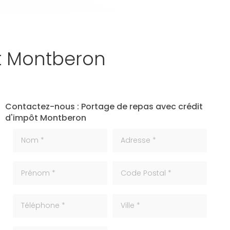
ôt Montberon
Contactez-nous : Portage de repas avec crédit
d'impôt Montberon
Nom *
Adresse *
Prénom *
code_postale
Téléphone
ville