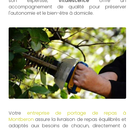
son expertise,
Vitalescence
offre un
accompagnement de qualité pour préserver
l'autonomie et le bien-être à domicile.
Votre
entreprise de portage de repas à
Montberon
assure la livraison de repas équilibrés et
adaptés aux besoins de chacun, directement à