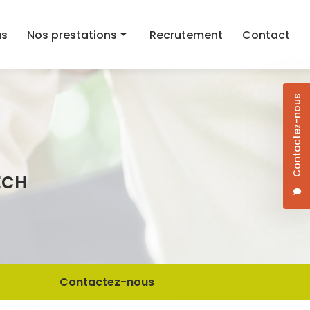
as
Nos prestations
Recrutement
Contact
Aide au maintien à domicile
Contactez-nous
Aide ménagère
Aide à la mobilité
Courses et aide au repas à domicile
ECH
Dame de compagnie
Jardinage/Bricolage
Contactez-nous