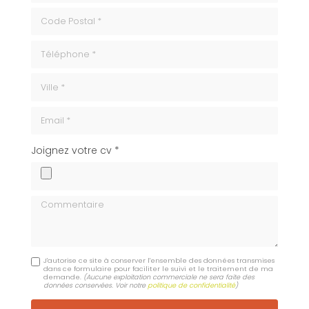
code_postale
Téléphone
ville
Email
cv
Joignez votre cv *
Commentaire
J'autorise ce site à conserver l'ensemble des données transmises
dans ce formulaire pour faciliter le suivi et le traitement de ma
demande.
(Aucune exploitation commerciale ne sera faite des
données conservées. Voir notre
politique de confidentialité
)