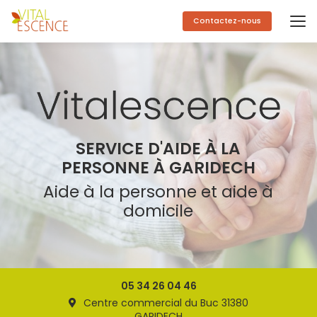
Aller
au
Contactez-nous
contenu
principal
SERVICE D'AIDE À LA
PERSONNE À GARIDECH
Aide à la personne et aide à
domicile
05 34 26 04 46
Centre commercial du Buc 31380
GARIDECH