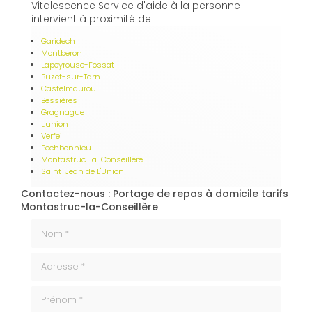
Vitalescence Service d'aide à la personne
intervient à proximité de :
Garidech
Montberon
Lapeyrouse-Fossat
Buzet-sur-Tarn
Castelmaurou
Bessières
Gragnague
L'union
Verfeil
Pechbonnieu
Montastruc-la-Conseillère
Saint-Jean de L'Union
Contactez-nous : Portage de repas à domicile tarifs
Montastruc-la-Conseillère
Nom *
Adresse *
Prénom *