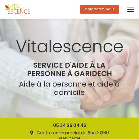
Aller
au
Contactez-nous
contenu
principal
SERVICE D'AIDE À LA
PERSONNE À GARIDECH
Aide à la personne et aide à
domicile
05 34 26 04 46
Centre commercial du Buc 31380
GARIDECH