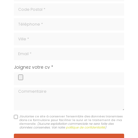
code_postale
Téléphone
ville
Email
cv
Joignez votre cv *
Commentaire
J'autorise ce site à conserver l'ensemble des données transmises
dans ce formulaire pour faciliter le suivi et le traitement de ma
demande.
(Aucune exploitation commerciale ne sera faite des
données conservées. Voir notre
politique de confidentialité
)