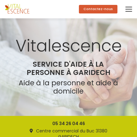
Aller
au
Contactez-nous
contenu
principal
SERVICE D'AIDE À LA
PERSONNE À GARIDECH
Aide à la personne et aide à
domicile
05 34 26 04 46
Centre commercial du Buc 31380
GARIDECH