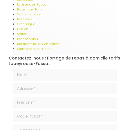
Lapeyrouse-Fossat
Buzet-sur-Tarn
Castelmaurou
Bessières
Gragnague
L'union
Verfeil
Pechbonnieu
Montastruc-la-Conseillère
Saint-Jean de L'Union
Contactez-nous : Portage de repas à domicile tarifs
Lapeyrouse-Fossat
Nom *
Adresse *
Prénom *
code_postale
Téléphone