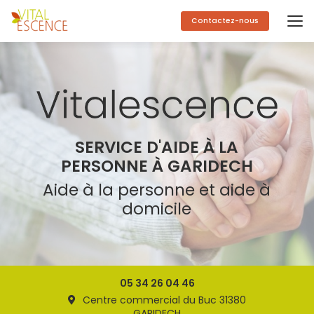
Aller
au
Contactez-nous
contenu
principal
SERVICE D'AIDE À LA
PERSONNE À GARIDECH
Aide à la personne et aide à
domicile
05 34 26 04 46
Centre commercial du Buc 31380
GARIDECH