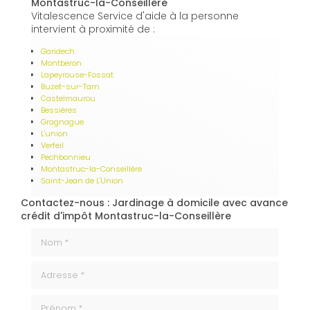
Montastruc-la-Conseillère
Vitalescence Service d'aide à la personne
intervient à proximité de :
Garidech
Montberon
Lapeyrouse-Fossat
Buzet-sur-Tarn
Castelmaurou
Bessières
Gragnague
L'union
Verfeil
Pechbonnieu
Montastruc-la-Conseillère
Saint-Jean de L'Union
Contactez-nous : Jardinage à domicile avec avance
crédit d'impôt Montastruc-la-Conseillère
Nom *
Adresse *
Prénom *