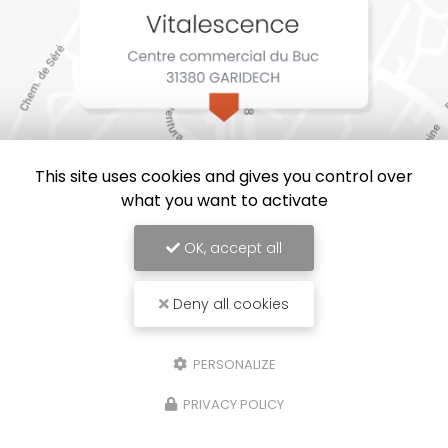
This site uses cookies and gives you control over
what you want to activate
OK, accept all
Deny all cookies
Vitalescence, Service d'aide à la personne à Garidech
Mentions légales
-
Plan du site
-
Liens utiles
-
Cookies
PERSONALIZE
Création et référencement de site Internet
PRIVACY POLICY
Demande de Devis
Secteur
-
En savoir +
Vitalescence
Sitemap