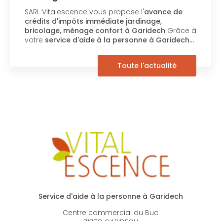
Vitalesc
lescence vous propose l'
avance de
nouveau 
'impôts immédiate jardinage,
réalisé pa
, ménage confort à Garidech
Grâce à
souhaitant
ice d'aide à la personne à Garidech…
Toute l'actualité
Service d'aide à la personne à Garidech
Centre commercial du Buc