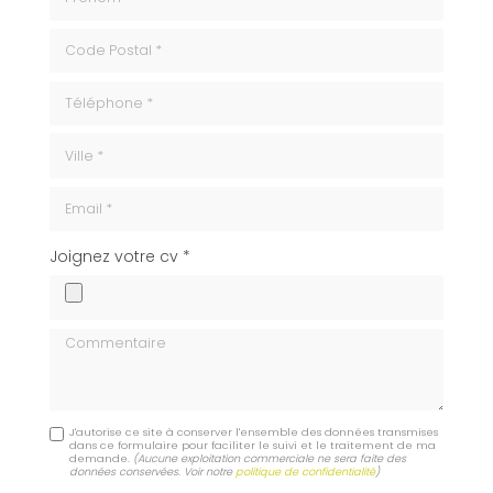
code_postale
Téléphone
ville
Email
cv
Joignez votre cv *
Commentaire
J'autorise ce site à conserver l'ensemble des données transmises
dans ce formulaire pour faciliter le suivi et le traitement de ma
demande.
(Aucune exploitation commerciale ne sera faite des
données conservées. Voir notre
politique de confidentialité
)