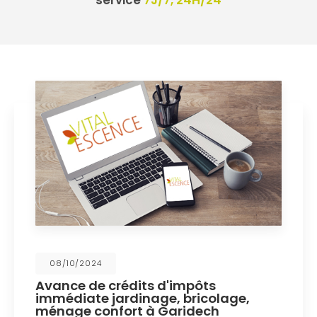
service
7J/7, 24H/24
2024
26/08/
de crédits d'impôts
Nouvea
te jardinage, bricolage,
web
 confort à Garidech