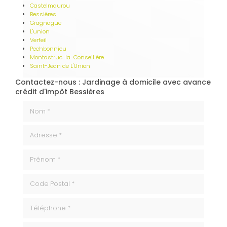
Castelmaurou
Bessières
Gragnague
L'union
Verfeil
Pechbonnieu
Montastruc-la-Conseillère
Saint-Jean de L'Union
Contactez-nous : Jardinage à domicile avec avance
crédit d'impôt Bessières
Nom *
Adresse *
Prénom *
code_postale
Téléphone
ville