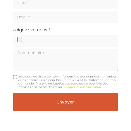
Email
cv
Joignez votre cv *
Commentaire
J'autorise ce site à conserver l'ensemble des données transmises
dans ce formulaire pour faciliter le suivi et le traitement de ma
demande.
(Aucune exploitation commerciale ne sera faite des
données conservées. Voir notre
politique de confidentialité
)