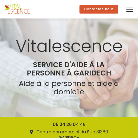
Aller
au
Contactez-nous
contenu
principal
SERVICE D'AIDE À LA
PERSONNE À GARIDECH
Aide à la personne et aide à
domicile
05 34 26 04 46
Centre commercial du Buc 31380
GARIDECH