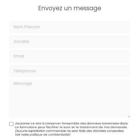
Envoyez un message
Nom Prénom
Société
Email
Téléphone
Message
J'autorise ce site à conserver l'ensemble des données transmises dans
ce formulaire pour faciliter le suivi et le traitement de ma demande.
(Aucune exploitation commerciale ne sera faite des données conservées.
Voir notre
politique de confidentialité
)