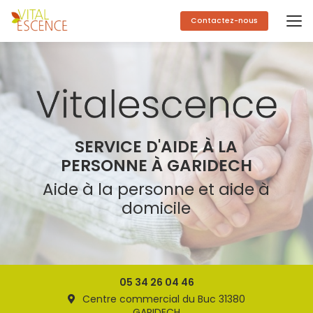
Aller
au
Contactez-nous
contenu
principal
SERVICE D'AIDE À LA
PERSONNE À GARIDECH
Aide à la personne et aide à
domicile
05 34 26 04 46
Centre commercial du Buc 31380
GARIDECH