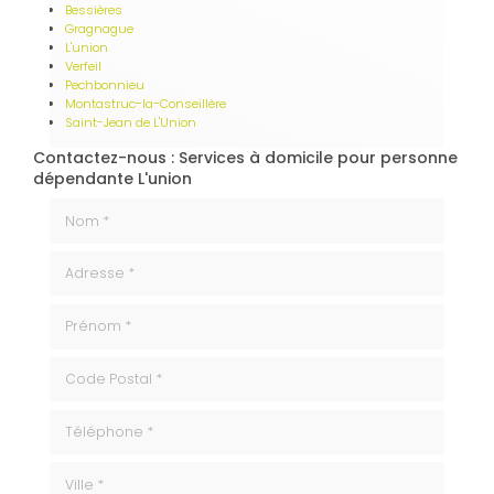
Bessières
Gragnague
L'union
Verfeil
Pechbonnieu
Montastruc-la-Conseillère
Saint-Jean de L'Union
Contactez-nous : Services à domicile pour personne
dépendante L'union
Nom *
Adresse *
Prénom *
code_postale
Téléphone
ville