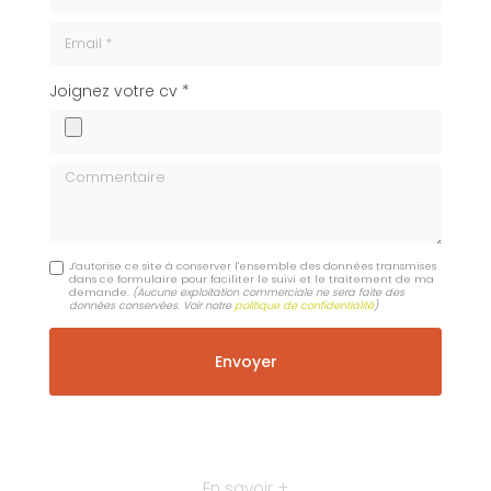
Email
cv
Joignez votre cv *
Commentaire
J'autorise ce site à conserver l'ensemble des données transmises
dans ce formulaire pour faciliter le suivi et le traitement de ma
demande.
(Aucune exploitation commerciale ne sera faite des
données conservées. Voir notre
politique de confidentialité
)
En savoir +