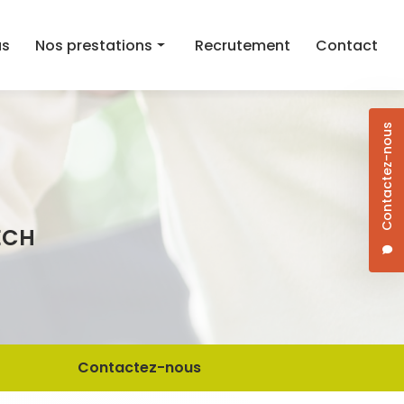
as
Nos prestations
Recrutement
Contact
Aide au maintien à domicile
Contactez-nous
Aide ménagère
Aide à la mobilité
Courses et aide au repas à domicile
ECH
Dame de compagnie
Jardinage/Bricolage
Contactez-nous