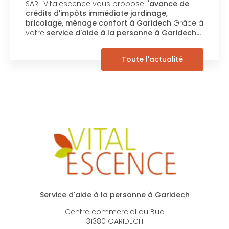
RL Vitalescence vous propose l'
avance de
no
édits d'impôts immédiate jardinage,
réa
icolage, ménage confort à Garidech
Grâce à
sou
tre
service d'aide à la personne à Garidech…
Toute l'actualité
Service d'aide à la personne à Garidech
Centre commercial du Buc
31380 GARIDECH