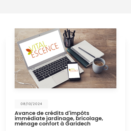
08/10/2024
ance de crédits d'impôts
No
médiate jardinage, bricolage,
w
nage confort à Garidech
Vi