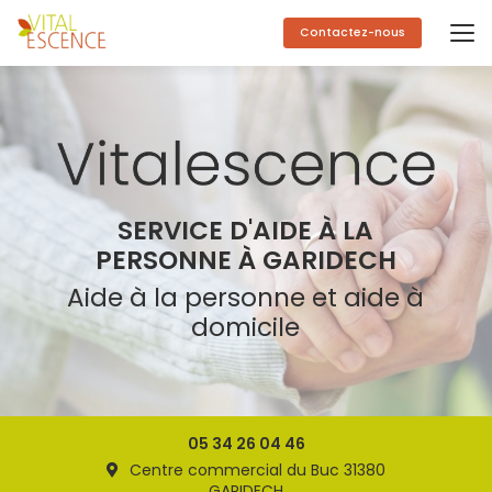
Aller
au
Contactez-nous
contenu
principal
SERVICE D'AIDE À LA
PERSONNE À GARIDECH
Aide à la personne et aide à
domicile
05 34 26 04 46
Centre commercial du Buc 31380
GARIDECH