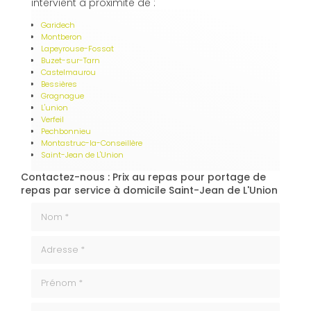
intervient à proximité de :
Garidech
Montberon
Lapeyrouse-Fossat
Buzet-sur-Tarn
Castelmaurou
Bessières
Gragnague
L'union
Verfeil
Pechbonnieu
Montastruc-la-Conseillère
Saint-Jean de L'Union
Contactez-nous : Prix au repas pour portage de
repas par service à domicile Saint-Jean de L'Union
Nom *
Adresse *
Prénom *
code_postale