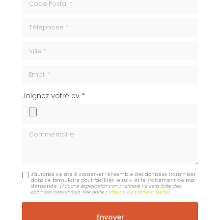
Téléphone
ville
Email
cv
Joignez votre cv *
Commentaire
J'autorise ce site à conserver l'ensemble des données transmises
dans ce formulaire pour faciliter le suivi et le traitement de ma
demande.
(Aucune exploitation commerciale ne sera faite des
données conservées. Voir notre
politique de confidentialité
)