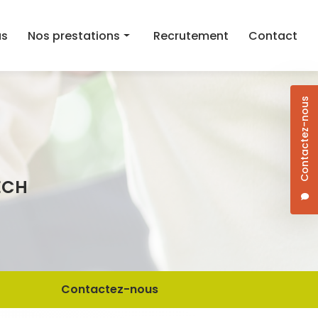
as
Nos prestations
Recrutement
Contact
Aide au maintien à domicile
Contactez-nous
Aide ménagère
Aide à la mobilité
Courses et aide au repas à domicile
ECH
Dame de compagnie
Jardinage/Bricolage
Contactez-nous