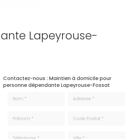
dante Lapeyrouse-
Contactez-nous : Maintien à domicile pour
personne dépendante Lapeyrouse-Fossat
Nom *
Adresse *
Prénom *
code_postale
Téléphone
ville