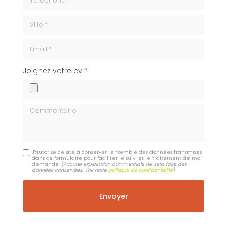
ville
Email
cv
Joignez votre cv *
Commentaire
J'autorise ce site à conserver l'ensemble des données transmises
dans ce formulaire pour faciliter le suivi et le traitement de ma
demande.
(Aucune exploitation commerciale ne sera faite des
données conservées. Voir notre
politique de confidentialité
)