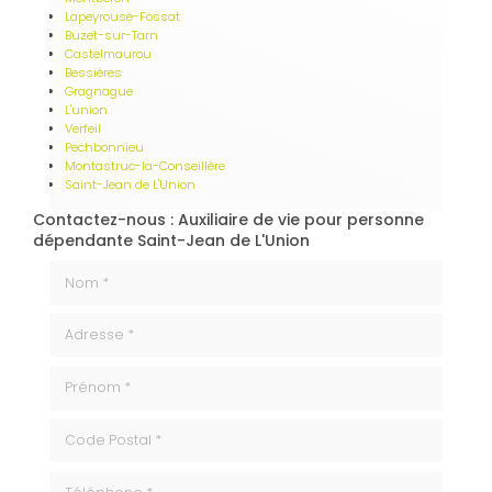
Lapeyrouse-Fossat
Buzet-sur-Tarn
Castelmaurou
Bessières
Gragnague
L'union
Verfeil
Pechbonnieu
Montastruc-la-Conseillère
Saint-Jean de L'Union
Contactez-nous : Auxiliaire de vie pour personne
dépendante Saint-Jean de L'Union
Nom *
Adresse *
Prénom *
code_postale
Téléphone