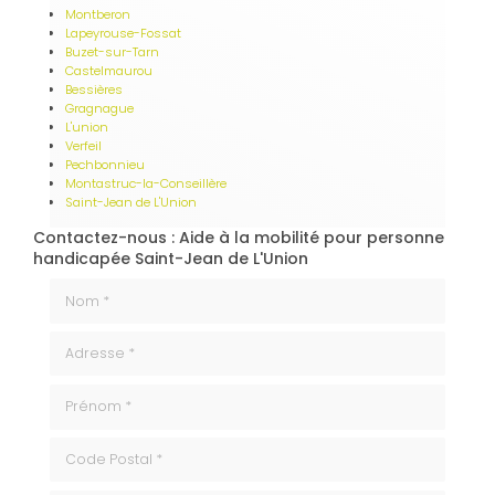
Montberon
Lapeyrouse-Fossat
Buzet-sur-Tarn
Castelmaurou
Bessières
Gragnague
L'union
Verfeil
Pechbonnieu
Montastruc-la-Conseillère
Saint-Jean de L'Union
Contactez-nous : Aide à la mobilité pour personne
handicapée Saint-Jean de L'Union
Nom *
Adresse *
Prénom *
code_postale