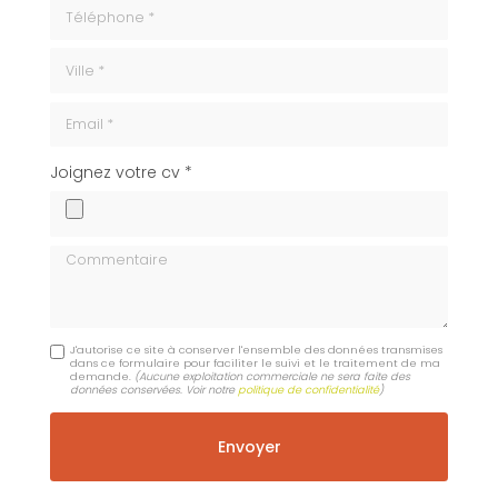
Téléphone
ville
Email
cv
Joignez votre cv *
Commentaire
J'autorise ce site à conserver l'ensemble des données transmises
dans ce formulaire pour faciliter le suivi et le traitement de ma
demande.
(Aucune exploitation commerciale ne sera faite des
données conservées. Voir notre
politique de confidentialité
)