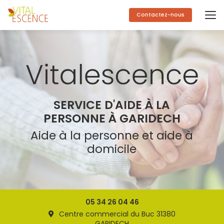
Aller
au
Contactez-nous
contenu
principal
SERVICE D'AIDE À LA
PERSONNE À GARIDECH
Aide à la personne et aide à
domicile
05 34 26 04 46
Centre commercial du Buc 31380
GARIDECH