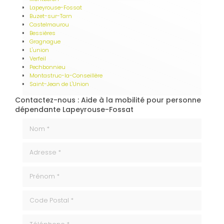
Lapeyrouse-Fossat
Buzet-sur-Tarn
Castelmaurou
Bessières
Gragnague
L'union
Verfeil
Pechbonnieu
Montastruc-la-Conseillère
Saint-Jean de L'Union
Contactez-nous : Aide à la mobilité pour personne
dépendante Lapeyrouse-Fossat
Nom *
Adresse *
Prénom *
code_postale
Téléphone