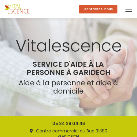
Aller
au
Contactez-nous
contenu
principal
SERVICE D'AIDE À LA
PERSONNE À GARIDECH
Aide à la personne et aide à
domicile
05 34 26 04 46
Centre commercial du Buc 31380
GARIDECH