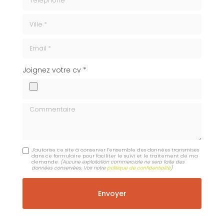
ville
Email
cv
Joignez votre cv *
Commentaire
J'autorise ce site à conserver l'ensemble des données transmises
dans ce formulaire pour faciliter le suivi et le traitement de ma
demande.
(Aucune exploitation commerciale ne sera faite des
données conservées. Voir notre
politique de confidentialité
)