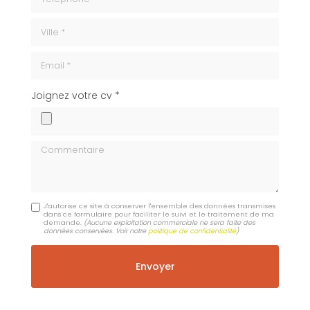
ville
Email
cv
Joignez votre cv *
Commentaire
J'autorise ce site à conserver l'ensemble des données transmises
dans ce formulaire pour faciliter le suivi et le traitement de ma
demande.
(Aucune exploitation commerciale ne sera faite des
données conservées. Voir notre
politique de confidentialité
)