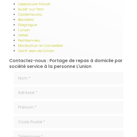
Lapeyrouse-Fossat
Buzet-sur-Tarn
Castelmaurou
Bessières
Gragnague
L'union
Verfeil
Pechbonnieu
Montastruc-la-Conseillère
Saint-Jean de L'Union
Contactez-nous : Portage de repas à domicile par
société service à la personne L'union
Nom *
Adresse *
Prénom *
code_postale
Téléphone