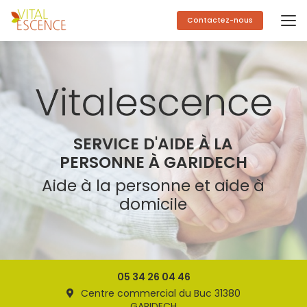
Aller
au
Contactez-nous
contenu
principal
SERVICE D'AIDE À LA
PERSONNE À GARIDECH
Aide à la personne et aide à
domicile
05 34 26 04 46
Centre commercial du Buc 31380
GARIDECH