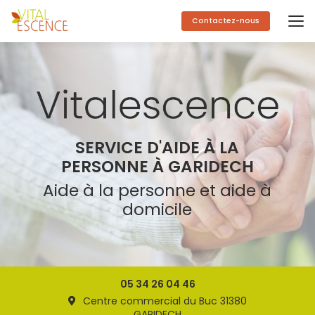
Aller
au
Contactez-nous
contenu
principal
SERVICE D'AIDE À LA
PERSONNE À GARIDECH
Aide à la personne et aide à
domicile
05 34 26 04 46
Centre commercial du Buc 31380
GARIDECH