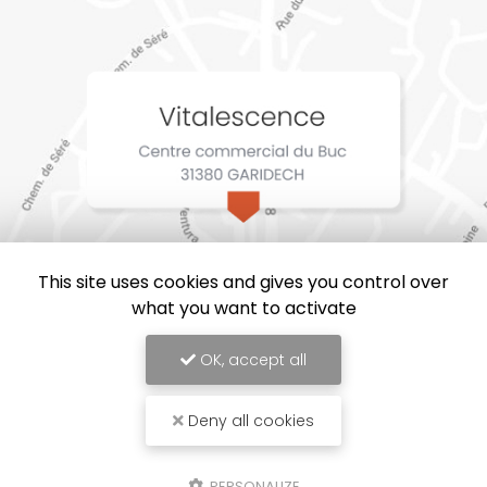
This site uses cookies and gives you control over
what you want to activate
OK, accept all
Deny all cookies
Vitalescence, Service d'aide à la personne à Garidech
Mentions légales
-
Plan du site
-
Liens utiles
-
Cookies
PERSONALIZE