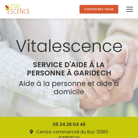
Aller
au
Contactez-nous
contenu
principal
SERVICE D'AIDE À LA
PERSONNE À GARIDECH
Aide à la personne et aide à
domicile
05 34 26 04 46
Centre commercial du Buc 31380
GARIDECH