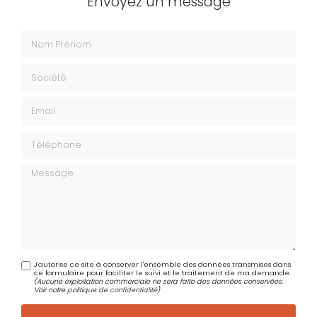
Envoyez un message
Nom Prénom
Société
Email
Téléphone
Message
J'autorise ce site à conserver l'ensemble des données transmises dans
ce formulaire pour faciliter le suivi et le traitement de ma demande.
(Aucune exploitation commerciale ne sera faite des données conservées.
Voir notre
politique de confidentialité
)