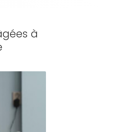
âgées à
e