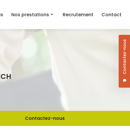
as
Nos prestations
Recrutement
Contact
Aide au maintien à domicile
Contactez-nous
Aide ménagère
Aide à la mobilité
Courses et aide au repas à domicile
ECH
Dame de compagnie
Jardinage/Bricolage
Contactez-nous