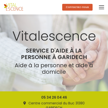
Aller
au
Contactez-nous
contenu
principal
SERVICE D'AIDE À LA
PERSONNE À GARIDECH
Aide à la personne et aide à
domicile
05 34 26 04 46
Centre commercial du Buc 31380
GARIDECH